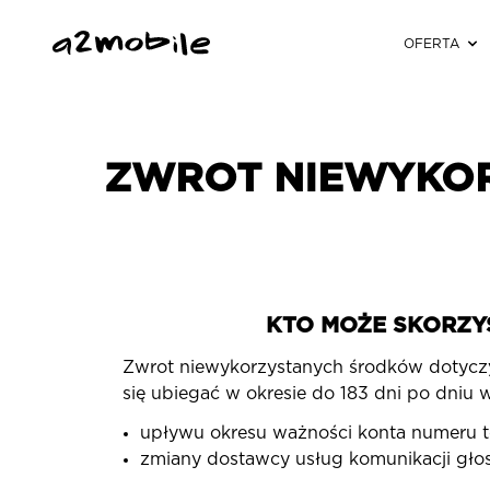
Skocz do głównej treści
Mapa strony
OFERTA
ZWROT NIEWYKOR
KTO MOŻE SKORZY
Zwrot niewykorzystanych środków dotycz
się ubiegać w okresie do 183 dni po dniu 
upływu okresu ważności konta numeru t
zmiany dostawcy usług komunikacji głos