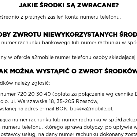
JAKIE ŚRODKI SĄ ZWRACANE?
średnio z płatnych zasileń konta numeru telefonu.
OBY ZWROTU NIEWYKORZYSTANYCH ŚRO
 numer rachunku bankowego lub numer rachunku w spółd
ny w ofercie a2mobile numer telefonu osoby składającej
AK MOŻNA WYSTĄPIĆ O ZWROT ŚRODKÓ
dków należy zgłosić:
 numer 720 20 30 40 (opłata za połączenie wg cennika 
 o.o. ul. Warszawska 18, 35-205 Rzeszów,
słanej na adres e-mail BOK: bok@a2mobile.pl.
ująca numer rachunku lub numer rachunku w spółdzielcz
a numeru telefonu, którego sprawa dotyczy, po upływie 
 dostawcy usług, na dany numer rachunku dokonany zosta