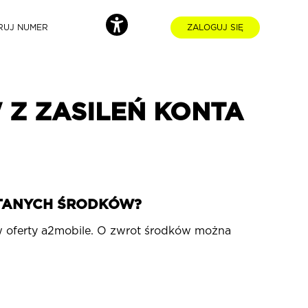
RUJ NUMER
ZALOGUJ SIĘ
/DOSTEPNOSC (OTWIERA SIĘ W TYM SAMYM
Z ZASILEŃ KONTA
STANYCH ŚRODKÓW?
 oferty a2mobile. O zwrot środków można