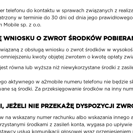
er telefonu do kontaktu w sprawach związanych z realiz
trzony w terminie do 30 dni od dnia jego prawidłowego 
Mobile sp. z o.o.
Ę WNIOSKU O ZWROT ŚRODKÓW POBIERAN
 związaną z obsługą wniosku o zwrot środków w wysokości
mniejszeniu kwoty objętej zwrotem o kwotę opłaty zwią
est równa lub wyższa niż niewykorzystane środki z zasile
nego aktywnego w a2mobile numeru telefonu nie będzie 
ane są środki. Za przeksięgowanie środków na inny numer
I, JEŻELI NIE PRZEKAŻĘ DYSPOZYCJI Z
ów na wskazany numer rachunku albo wskazania innego 
korzystanymi środkami z zasileń konta, wygasa po upływi
stawcy usług komunikacji głosowej wraz przeniesieniem 