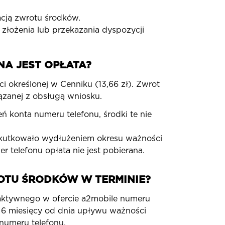
acją zwrotu środków.
złożenia lub przekazania dyspozycji
A JEST OPŁATA?
 określonej w Cenniku (13,66 zł). Zwrot
zanej z obsługą wniosku.
ń konta numeru telefonu, środki te nie
skutkowało wydłużeniem okresu ważności
 telefonu opłata nie jest pobierana.
WROTU ŚRODKÓW W TERMINIE?
aktywnego w ofercie a2mobile numeru
e 6 miesięcy od dnia upływu ważności
numeru telefonu.