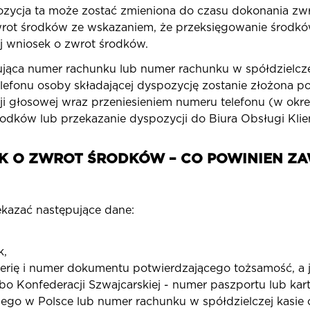
ozycja ta może zostać zmieniona do czasu dokonania z
rot środków ze wskazaniem, że przeksięgowanie środków
j wniosek o zwrot środków.
ująca numer rachunku lub numer rachunku w spółdzielcze
elefonu osoby składającej dyspozycję zostanie złożona p
 głosowej wraz przeniesieniem numeru telefonu (w okresi
rodków lub przekazanie dyspozycji do Biura Obsługi Klie
K O ZWROT ŚRODKÓW – CO POWINIEN ZA
ekazać następujące dane:
k,
erię i numer dokumentu potwierdzającego tożsamość, a je
 Konfederacji Szwajcarskiej - numer paszportu lub kar
o w Polsce lub numer rachunku w spółdzielczej kasie 