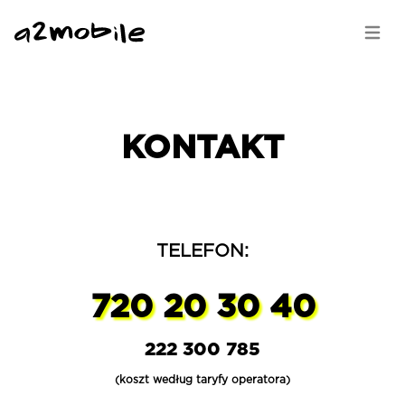
Skocz do głównej treści
Mapa strony
Open 
KONTAKT
TELEFON:
720 20 30 40
222 300 785
(koszt według taryfy operatora)