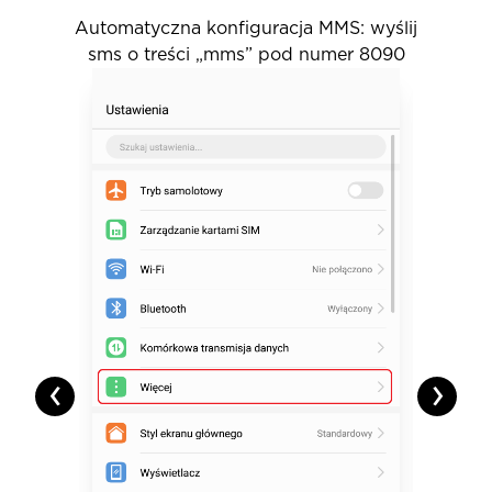
Automatyczna konfiguracja MMS: wyślij
sms o treści „mms” pod numer 8090
D
i
s
p
l
a
y
i
n
g
s
l
i
d
e
1