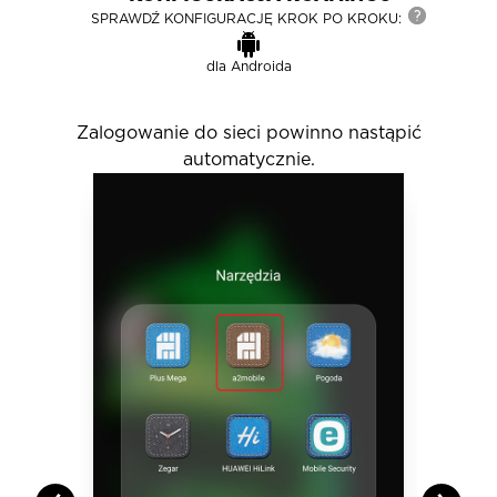
SPRAWDŹ KONFIGURACJĘ KROK PO KROKU:
dla
Androida
Zalogowanie do sieci powinno nastąpić
automatycznie.
D
i
s
p
l
a
y
i
n
g
s
l