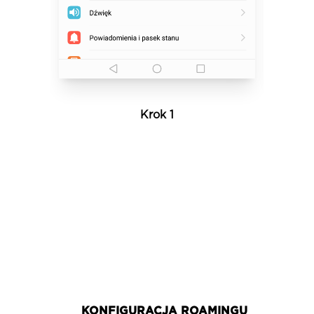
o
f
6
Krok 1
KONFIGURACJA ROAMINGU