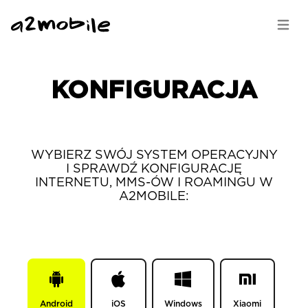
Skocz do głównej treści
Mapa strony
Open 
KONFIGURACJA
WYBIERZ SWÓJ SYSTEM OPERACYJNY
I
SPRAWDŹ KONFIGURACJĘ
INTERNETU, MMS-ÓW
I ROAMINGU W
A2MOBILE:
Android
iOS
Windows
Xiaomi