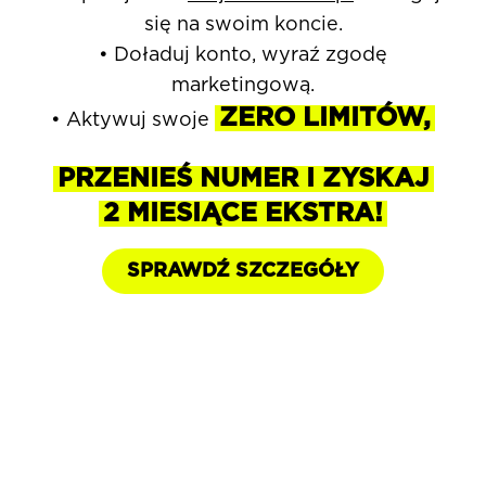
się
na swoim koncie.
• Doładuj konto, wyraź zgodę
marketingową.
ZERO LIMITÓW,
• Aktywuj swoje
PRZENIEŚ NUMER I ZYSKAJ
2 MIESIĄCE EKSTRA!
SPRAWDŹ SZCZEGÓŁY