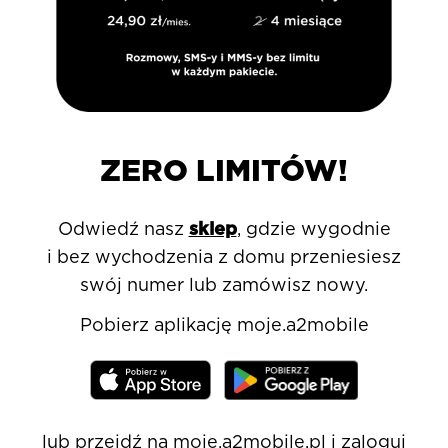
ZERO LIMITÓW!
Odwiedź nasz
sklep
, gdzie wygodnie
i bez wychodzenia
z domu przeniesiesz
swój numer lub zamówisz nowy.
Pobierz aplikację moje.a2mobile
(otwiera się w nowym oknie)
lub przejdź na
moje.a2mobile.pl
i zaloguj